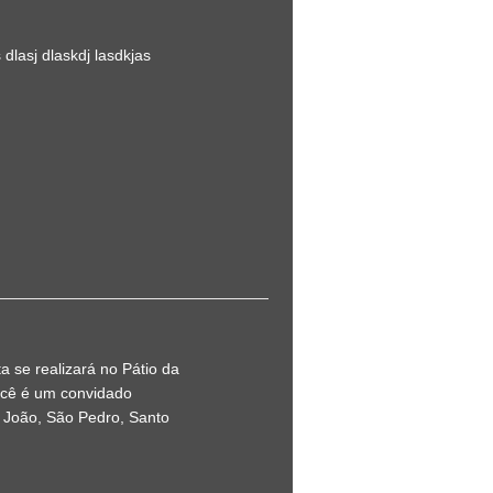
 dlasj dlaskdj lasdkjas
ta se realizará no Pátio da
você é um convidado
o João, São Pedro, Santo