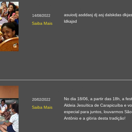
Dia das crianças...
asuiodj asddasj dj asj dalskdas dkjas
14/08/2022
ldkajsd
Saiba Mais
São João da OCA
No dia 18/06, a partir das 18h, a fes
20/02/2022
Aldeia Jesuítica de Carapicuíba e 
Saiba Mais
especial para juntos, louvarmos Sã
Antônio e a glória desta tradição!