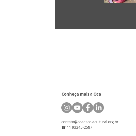
Conheça mais a Oca
contato@ocaescolacultural.org.br
☎
11 93245-2587