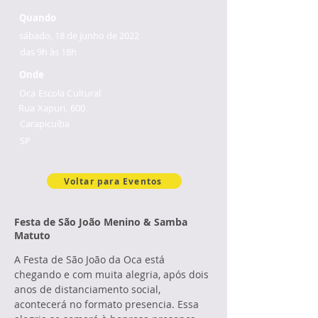
Quando
sábado, 18 de junho de 2022
das 9h às 18h
Onde
Oca Escola Cultural
Rua Xapuri, 600
Carapicuíba
SP
Voltar para Eventos
Festa de São João Menino & Samba
Matuto
A Festa de São João da Oca está 
chegando e com muita alegria, após dois 
anos de distanciamento social, 
acontecerá no formato presencia. Essa 