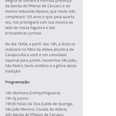
alegria se somará à honrosa presença 
da Banda de Pífanos de Caruaru e do 
mestre Sebastião Baiano, que neste mês 
completará 103 anos e que, pela quarta 
vez, nos prestigiará com sua música ao 
lado de nossa fogueira e das 
brincadeiras juninas.
No dia 18/06, a partir das 18h, a festa se 
realizará no Pátio da Aldeia Jesuítica de 
Carapicuíba e você é um convidado 
especial para juntos, louvarmos São João, 
São Pedro, Santo Antônio e a glória desta 
tradição!
Programação:
18h Abertura (Cortejo/Fogueira)

19h Dj Junino

19h30 Folias da Oca (Caldo de Quenga, 
São João Menino, Cocada da Aldeia)

20h Banda de Pífanos de Caruaru
